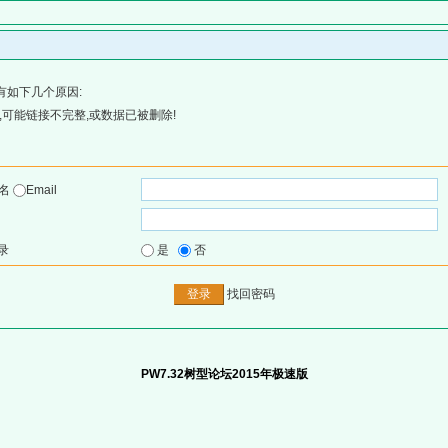
有如下几个原因:
可能链接不完整,或数据已被删除!
户名
Email
录
是
否
找回密码
PW7.32树型论坛2015年极速版